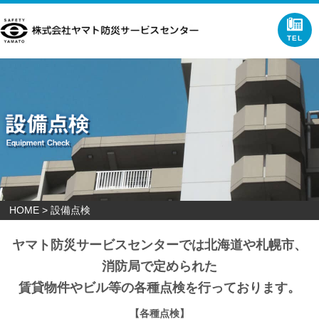
ホーム
設備点検
防災トータルアドバイス
防災グッズ
リクルート
会社概要
×
HOME
> 設備点検
ヤマト防災サービスセンターでは北海道や札幌市、
消防局で定められた
賃貸物件やビル等の各種点検を行っております。
【各種点検】